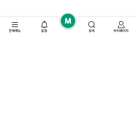
전체메뉴
알림
검색
마이페이지
고
찜
객
결
한
센
예
제
상
최
터
약
혜
품
근
내
택
본
역
자
상
확
주
품
마
인
찾
이
검
및
는
페
색
결
반가워요!
질
이
기
제
문
지
록
새로운
모두멤버스
여러분