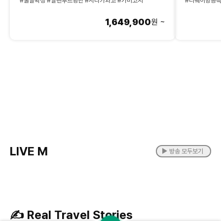
#출발확정 #알펜루트횡단 #시라카와고 #가미코치
#티웨이항공특
1,649,900
원 ~
LIVE M
방송 모두보기
✍️ Real Travel Stories