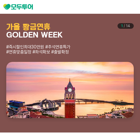
가을 황금연휴
1
/
14
GOLDEN WEEK
#즉시할인최대30만원 #추석연휴특가
#연휴맞춤일정 #좌석확보 #출발확정