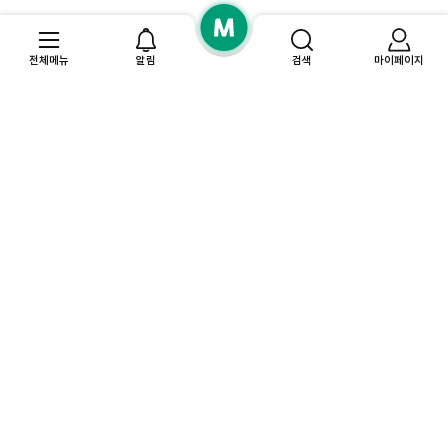
전체메뉴
알림
검색
마이페이지
고
찜
객
결
한
센
예
제
상
최
터
약
혜
품
근
내
택
본
역
자
상
확
주
품
마
인
찾
이
검
및
는
페
색
결
질
이
기
제
문
지
록