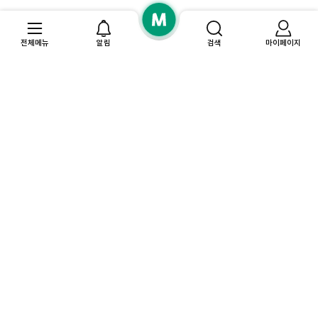
전체메뉴
알림
검색
마이페이지
고
찜
객
결
한
센
예
제
상
최
터
약
혜
품
근
내
택
본
역
자
상
확
주
품
마
인
찾
이
검
및
는
페
색
결
질
이
기
제
문
지
록